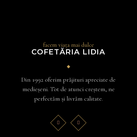
facem viața mai dulce
COFETĂRIA LIDIA
Din 1992 oferim prăjituri apreciate de
medieșeni. Tot de atunci creștem, ne
perfectăm și livrăm calitate.