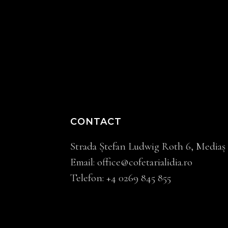
CONTACT
Strada Ştefan Ludwig Roth 6, Mediaș
Email:
office@cofetarialidia.ro
Telefon:
+4
0269 845 855