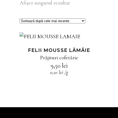
Afișez singurul rezultat
ADAUGĂ ÎN COȘ
FELII MOUSSE LĂMÂIE
Prăjituri cofetărie
9,50
lei
0,10
lei
/
g