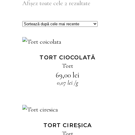
Sortat
Afișez toate cele 2 rezultate
după
cele
ADAUGĂ ÎN COȘ
mai
TORT CIOCOLATĂ
Tort
recente
69,00
lei
0,07
lei
/
g
ADAUGĂ ÎN COȘ
TORT CIREȘICA
Tort