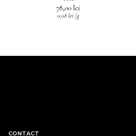
78,00
lei
0,08
lei
/
g
CONTACT