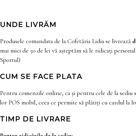
UNDE LIVRĂM
Produsele comandata de la Cofetăria Lidia se livrează
d
mai mici de 50 de lei vă așteptăm să le ridicați personal
Sportul)
CUM SE FACE PLATA
Pentru comenzile online, ca și pentru cele de la sediu s
lor POS mobil, ceea ce permite să plătiți cu cardul la l
TIMP DE LIVRARE
Pentru ridicările de la sediu: